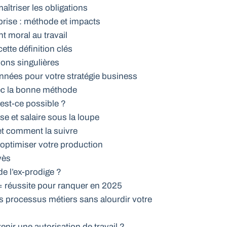
aîtriser les obligations
prise : méthode et impacts
 moral au travail
tte définition clés
ions singulières
onnées pour votre stratégie business
ec la bonne méthode
: est-ce possible ?
e et salaire sous la loupe
et comment la suivre
 optimiser votre production
yès
de l’ex-prodige ?
réussite pour ranquer en 2025
os processus métiers sans alourdir votre
nir une autorisation de travail ?