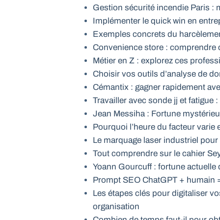
Gestion sécurité incendie Paris : m
Implémenter le quick win en entre
Exemples concrets du harcèlement
Convenience store : comprendre ce
Métier en Z : explorez ces profess
Choisir vos outils d’analyse de d
Cémantix : gagner rapidement av
Travailler avec sonde jj et fatigue 
Jean Messiha : Fortune mystérieus
Pourquoi l’heure du facteur varie 
Le marquage laser industriel pour
Tout comprendre sur le cahier Se
Yoann Gourcuff : fortune actuelle 
Prompt SEO ChatGPT + humain = 
Les étapes clés pour digitaliser v
organisation
Combien de temps faut-il pour obte