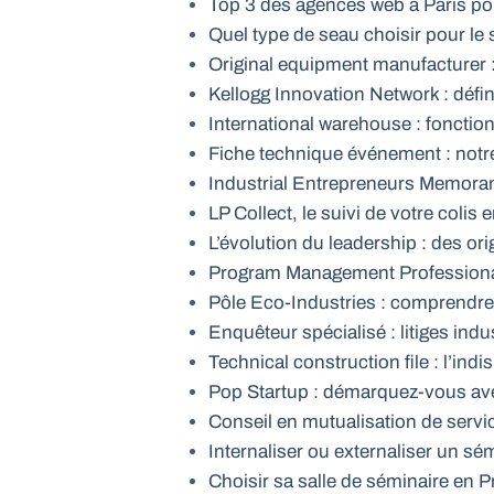
Top 3 des agences web à Paris po
Quel type de seau choisir pour le 
Original equipment manufacturer : 
Kellogg Innovation Network : défi
International warehouse : fonctio
Fiche technique événement : notr
Industrial Entrepreneurs Memorand
LP Collect, le suivi de votre colis e
L’évolution du leadership : des or
Program Management Professional
Pôle Eco-Industries : comprendre 
Enquêteur spécialisé : litiges indus
Technical construction file : l’in
Pop Startup : démarquez-vous av
Conseil en mutualisation de service
Internaliser ou externaliser un sé
Choisir sa salle de séminaire en P