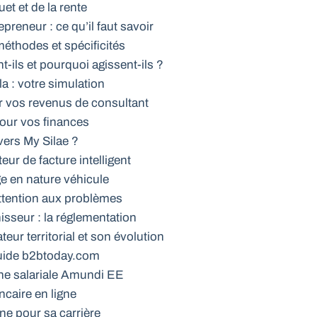
et et de la rente
epreneur : ce qu’il faut savoir
éthodes et spécificités
t-ils et pourquoi agissent-ils ?
a : votre simulation
r vos revenus de consultant
pour vos finances
 vers My Silae ?
eur de facture intelligent
ge en nature véhicule
ttention aux problèmes
isseur : la réglementation
teur territorial et son évolution
 guide b2btoday.com
gne salariale Amundi EE
ancaire en ligne
ne pour sa carrière