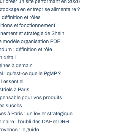
ur créer un site performant en 2026
stockage en entreprise alimentaire ?
définition et rôles
nitions et fonctionnement
nnement et stratégie de Shein
e modèle organisation PDF
um : définition et rôle
n détail
igines à demain
 : qu’est-ce que le PgMP ?
l’essentiel
triels à Paris
dispensable pour vos produits
ec succès
s à Paris : un levier stratégique
minaire : l’oubli des DAF et DRH
rovence : le guide