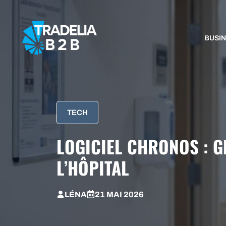
Aller
au
contenu
BUSI
TECH
LOGICIEL CHRONOS : G
L’HÔPITAL
LÉNA
21 MAI 2026