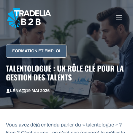
Aller
au
ME
contenu
FORMATION ET EMPLOI
TALENTOLOGUE : UN RÔLE CLÉ POUR LA
GESTION DES TALENTS
LÉNA
19 MAI 2026
Vous avez déjà entendu parler du « talentologue » ?
Non ? C’est normal, ce n’est pas (encore) le métier le