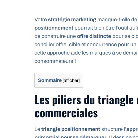
Votre
stratégie marketing
manque-t-elle de c
positionnement
pourrait bien être l’outil q
de construire une
offre distincte
pour sa cib
concilier offre, cible et concurrence pour un
cette approche aide les marques à se démarq
consommateurs !
Sommaire
[
afficher
]
Les piliers du triangle 
commerciales
Le
triangle positionnement
structure l’
appr
primordial pour se démarquer
. Il dessine