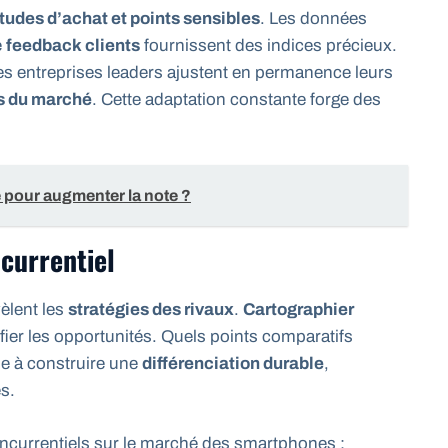
tudes d’achat et points sensibles
. Les données
e
feedback clients
fournissent des indices précieux.
es entreprises leaders ajustent en permanence leurs
s du marché
. Cette adaptation constante forge des
 pour augmenter la note ?
currentiel
èlent les
stratégies des rivaux
.
Cartographier
fier les opportunités. Quels points comparatifs
ide à construire une
différenciation durable
,
s.
ncurrentiels sur le marché des smartphones :