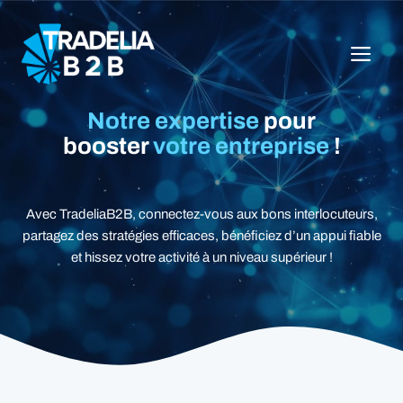
Aller
au
ME
contenu
Notre expertise
pour
booster
votre entreprise
!
Avec TradeliaB2B, connectez-vous aux bons interlocuteurs,
partagez des stratégies efficaces, bénéficiez d’un appui fiable
et hissez votre activité à un niveau supérieur !