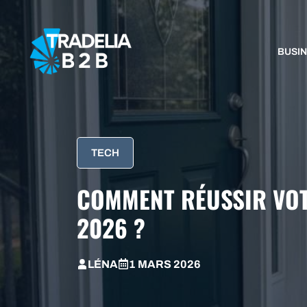
Aller
au
contenu
BUSI
TECH
COMMENT RÉUSSIR VOT
2026 ?
LÉNA
1 MARS 2026