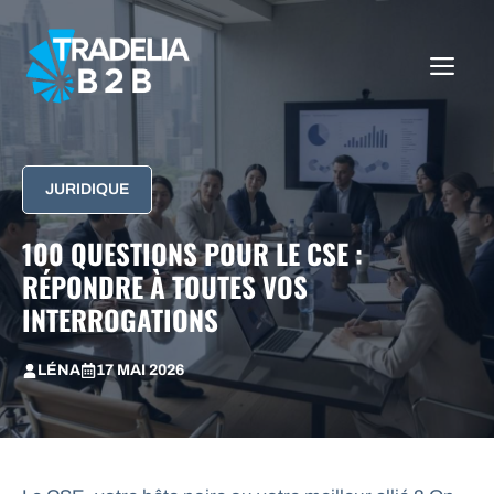
Aller
au
ME
contenu
JURIDIQUE
100 QUESTIONS POUR LE CSE :
RÉPONDRE À TOUTES VOS
INTERROGATIONS
LÉNA
17 MAI 2026