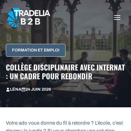
Aller
au
ME
contenu
FORMATION ET EMPLOI
COLLÈGE DISCIPLINAIRE AVEC INTERNAT
: UN CADRE POUR REBONDIR
LÉNA
24 JUIN 2026
Votre ado vous donne du fil à retordre ? L’école, c’est
devenu la jungle ? Si vous cherchez une solution