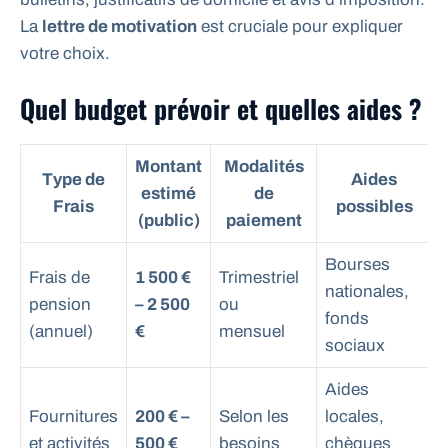
La
lettre de motivation
est cruciale pour expliquer
votre choix.
Quel budget prévoir et quelles aides ?
Montant
Modalités
Type de
Aides
estimé
de
Frais
possibles
(public)
paiement
Bourses
Frais de
1 500 €
Trimestriel
nationales,
pension
– 2 500
ou
fonds
(annuel)
€
mensuel
sociaux
Aides
Fournitures
200 € –
Selon les
locales,
et activités
500 €
besoins
chèques