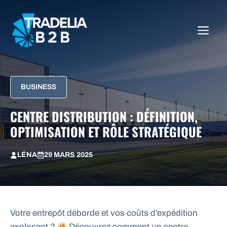
Aller
au
ME
contenu
BUSINESS
CENTRE DISTRIBUTION : DÉFINITION,
OPTIMISATION ET RÔLE STRATÉGIQUE
LÉNA
29 MARS 2025
Votre entrepôt déborde et vos coûts d’expédition
explosent ?
Découvrez comment un centre