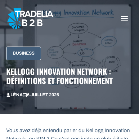
Aller
au
ME
contenu
BUSINESS
KELLOGG INNOVATION NETWORK :
DÉFINITIONS ET FONCTIONNEMENT
LÉNA
6 JUILLET 2026
Vous avez déjà entendu parler du Kellogg Innovation
Network, ou KIN ? Ce n’est pas juste un club élitiste