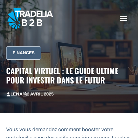
Aller
au
ME
contenu
FINANCES
CAPITAL VIRTUEL : LE GUIDE ULTIME
POUR INVESTIR DANS LE FUTUR
LÉNA
2 AVRIL 2025
Vous vous demandez comment booster votre
portefeuille avec des actifs numériques sans toucher