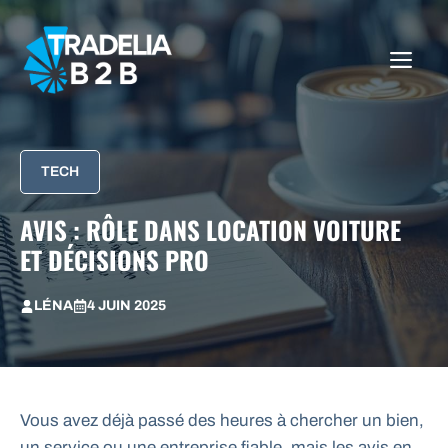
Aller
au
ME
contenu
TECH
AVIS : RÔLE DANS LOCATION VOITURE
ET DÉCISIONS PRO
LÉNA
4 JUIN 2025
Vous avez déjà passé des heures à chercher un bien,
un service ou une entreprise fiable, mais les avis en