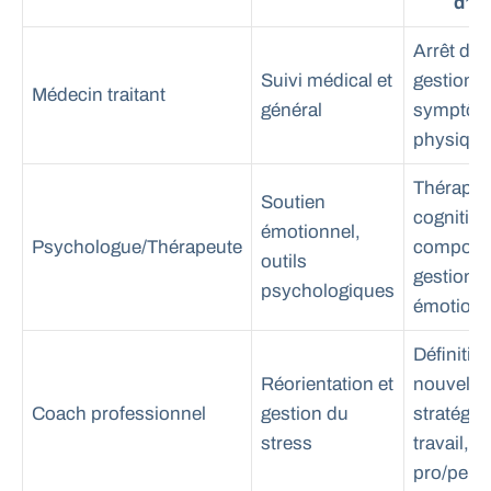
d’ac
Arrêt de t
Suivi médical et
gestion 
Médecin traitant
général
symptôm
physiqu
Thérapie
Soutien
cognitivo
émotionnel,
Psychologue/Thérapeute
comporte
outils
gestion 
psychologiques
émotion
Définitio
Réorientation et
nouvelle
Coach professionnel
gestion du
stratégie
stress
travail, é
pro/pers