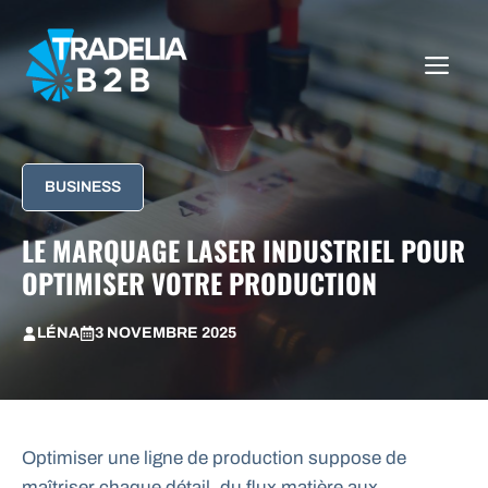
Aller
au
ME
contenu
BUSINESS
LE MARQUAGE LASER INDUSTRIEL POUR
OPTIMISER VOTRE PRODUCTION
LÉNA
3 NOVEMBRE 2025
Optimiser une ligne de production suppose de
maîtriser chaque détail, du flux matière aux