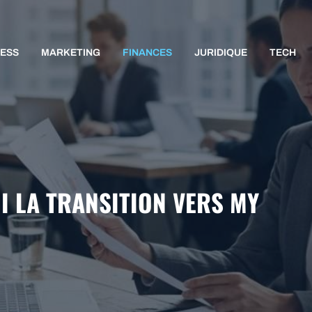
NESS
MARKETING
FINANCES
JURIDIQUE
TECH
I LA TRANSITION VERS MY