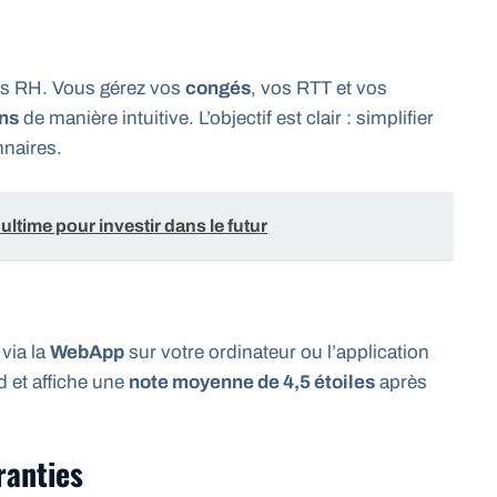
es RH. Vous gérez vos
congés
, vos RTT et vos
ins
de manière intuitive. L’objectif est clair : simplifier
nnaires.
e ultime pour investir dans le futur
 via la
WebApp
sur votre ordinateur ou l’application
d et affiche une
note moyenne de 4,5 étoiles
après
ranties