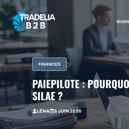
Aller
au
contenu
BUSI
FINANCES
PAIEPILOTE : POURQUO
SILAE ?
LÉNA
6 JUIN 2026