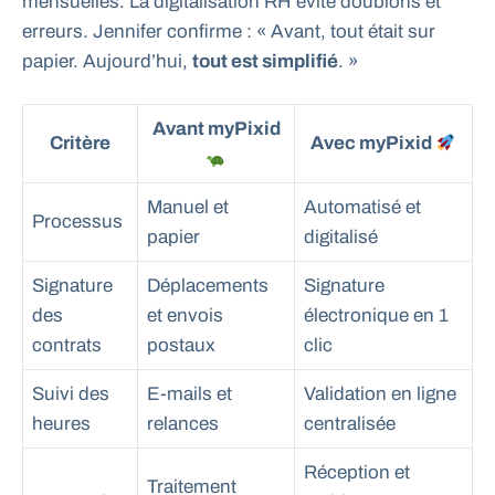
mensuelles. La digitalisation RH évite doublons et
erreurs. Jennifer confirme : « Avant, tout était sur
papier. Aujourd’hui,
tout est simplifié
. »
Avant myPixid
Critère
Avec myPixid
Manuel et
Automatisé et
Processus
papier
digitalisé
Signature
Déplacements
Signature
des
et envois
électronique en 1
contrats
postaux
clic
Suivi des
E-mails et
Validation en ligne
heures
relances
centralisée
Réception et
Traitement