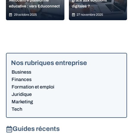
Netocentre plateforme
grâce aux solutions
educative : vers Educonnect
digitales ?
29 octobre 2025
27 novembre 2025
Nos rubriques entreprise
Business
Finances
Formation et emploi
Juridique
Marketing
Tech
Guides récents