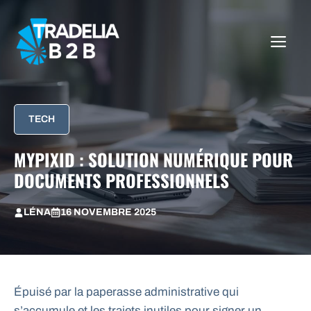
Aller
au
ME
contenu
TECH
MYPIXID : SOLUTION NUMÉRIQUE POUR
DOCUMENTS PROFESSIONNELS
LÉNA
16 NOVEMBRE 2025
Épuisé par la paperasse administrative qui
s’accumule et les trajets inutiles pour signer un