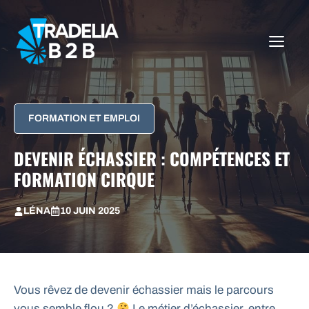
Aller
au
ME
contenu
FORMATION ET EMPLOI
DEVENIR ÉCHASSIER : COMPÉTENCES ET
FORMATION CIRQUE
LÉNA
10 JUIN 2025
Vous rêvez de devenir échassier mais le parcours
vous semble flou ?
Le métier d’échassier, entre