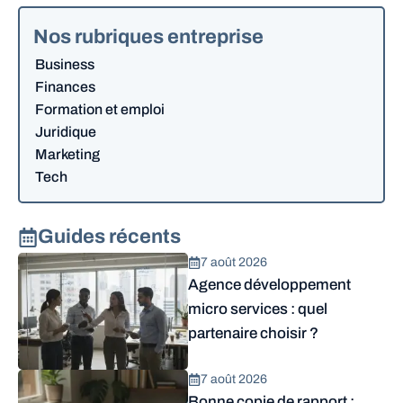
Nos rubriques entreprise
Business
Finances
Formation et emploi
Juridique
Marketing
Tech
Guides récents
7 août 2026
Agence développement
micro services : quel
partenaire choisir ?
7 août 2026
Bonne copie de rapport :