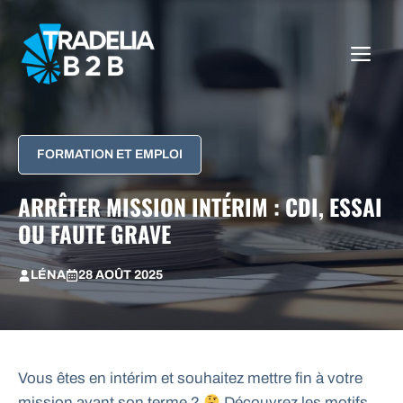
Aller
au
ME
contenu
FORMATION ET EMPLOI
ARRÊTER MISSION INTÉRIM : CDI, ESSAI
OU FAUTE GRAVE
LÉNA
28 AOÛT 2025
Vous êtes en intérim et souhaitez mettre fin à votre
mission avant son terme ?
Découvrez les motifs