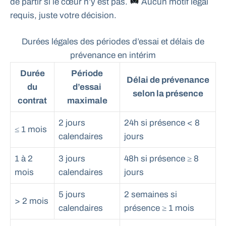
de partir si le cœur n’y est pas.
Aucun motif légal
requis, juste votre décision.
Durées légales des périodes d’essai et délais de
prévenance en intérim
Durée
Période
Délai de prévenance
du
d’essai
selon la présence
contrat
maximale
2 jours
24h si présence < 8
≤ 1 mois
calendaires
jours
1 à 2
3 jours
48h si présence ≥ 8
mois
calendaires
jours
5 jours
2 semaines si
> 2 mois
calendaires
présence ≥ 1 mois